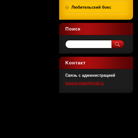
Любительский бокс
Поиск
Koнтакт
Связь с администрацией
boxing-v
ideo@mai
l.ru