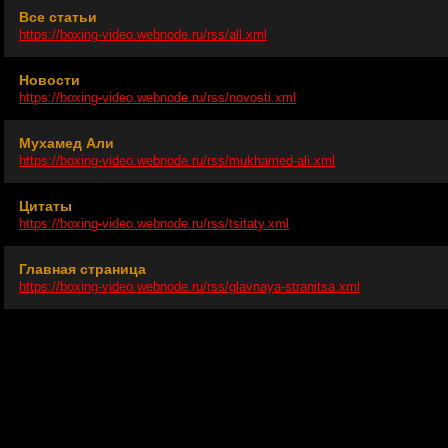
Все статьи
https://boxing-video.webnode.ru/rss/all.xml
Новости
https://boxing-video.webnode.ru/rss/novosti.xml
Мухамед Али
https://boxing-video.webnode.ru/rss/mukhamed-ali.xml
Цитаты
https://boxing-video.webnode.ru/rss/tsitaty.xml
Главная страница
https://boxing-video.webnode.ru/rss/glavnaya-stranitsa.xml