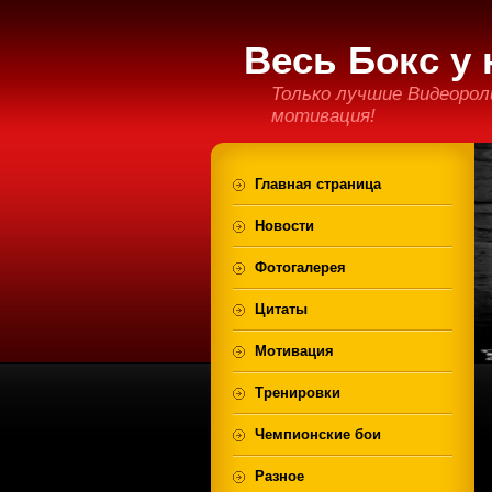
Весь Бокс у 
Только лучшие Видеорол
мотивация!
Главная страница
Новости
Фотогалерея
Цитаты
Мотивация
Тренировки
Чемпионские бои
Разное