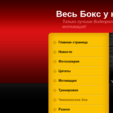
Весь Бокс у 
Только лучшие Видеорол
мотивация!
Главная страница
Новости
Фотогалерея
Цитаты
Мотивация
Тренировки
Чемпионские бои
Разное