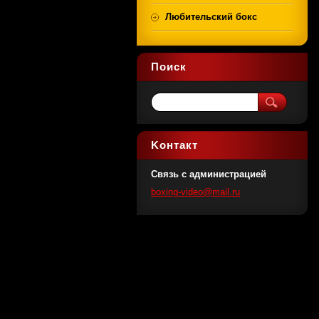
Любительский бокс
Поиск
Koнтакт
Связь с администрацией
boxing-v
ideo@mai
l.ru